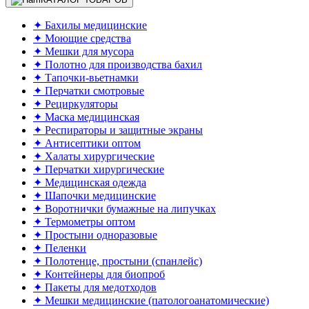
✦ Бахилы медицинские
✦ Моющие средства
✦ Мешки для мусора
✦ Полотно для производства бахил
✦ Тапочки-вьетнамки
✦ Перчатки смотровые
✦ Рециркуляторы
✦ Маска медицинская
✦ Респираторы и защитные экраны
✦ Антисептики оптом
✦ Халаты хирургические
✦ Перчатки хирургические
✦ Медицинская одежда
✦ Шапочки медицинские
✦ Воротнички бумажные на липучках
✦ Термометры оптом
✦ Простыни одноразовые
✦ Пеленки
✦ Полотенце, простыни (спанлейс)
✦ Контейнеры для биопроб
✦ Пакеты для медотходов
✦ Мешки медицинские (патологоанатомические)