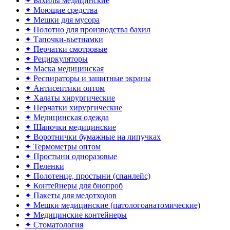
✦ Бахилы медицинские
✦ Моющие средства
✦ Мешки для мусора
✦ Полотно для производства бахил
✦ Тапочки-вьетнамки
✦ Перчатки смотровые
✦ Рециркуляторы
✦ Маска медицинская
✦ Респираторы и защитные экраны
✦ Антисептики оптом
✦ Халаты хирургические
✦ Перчатки хирургические
✦ Медицинская одежда
✦ Шапочки медицинские
✦ Воротнички бумажные на липучках
✦ Термометры оптом
✦ Простыни одноразовые
✦ Пеленки
✦ Полотенце, простыни (спанлейс)
✦ Контейнеры для биопроб
✦ Пакеты для медотходов
✦ Мешки медицинские (патологоанатомические)
✦ Медицинские контейнеры
✦ Стоматология