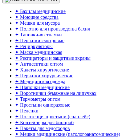
✦ Бахилы медицинские
✦ Моющие средства
✦ Мешки для мусора
✦ Полотно для производства бахил
✦ Тапочки-вьетнамки
✦ Перчатки смотровые
✦ Рециркуляторы
✦ Маска медицинская
✦ Респираторы и защитные экраны
✦ Антисептики оптом
✦ Халаты хирургические
✦ Перчатки хирургические
✦ Медицинская одежда
✦ Шапочки медицинские
✦ Воротнички бумажные на липучках
✦ Термометры оптом
✦ Простыни одноразовые
✦ Пеленки
✦ Полотенце, простыни (спанлейс)
✦ Контейнеры для биопроб
✦ Пакеты для медотходов
✦ Мешки медицинские (патологоанатомические)